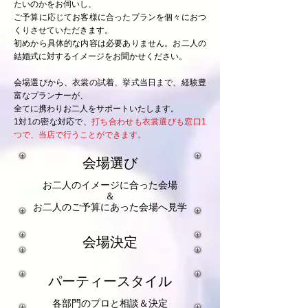
たいのかをお伺いし、
ご予算に応じてお客様に合ったプランを個々におつ
くりさせていただきます。
初めから具体的な内容は必要ありません。お二人の
結婚式に対するイメージをお聞かせください。
会場選びから、衣裳の試着、挙式当日まで、経験豊
富なプランナーが、
​全てに携わりお二人をサポートいたします。
1対1の密な対応で、
打ち合わせも衣裳選びも窓口1
つで、当店で行うことができます
。
会場選び
お二人のイメージに合った会場
＆
​お二人のご予算にあった会場へ見学
会場決定
パーティースタイル
各部門のプロと相談＆決定